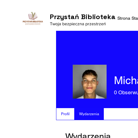
Przystań Biblioteka
Strona St
Twoja bezpieczna przestrzeń
Mich
0
Obserwu
Profil
Wydarzenia
Wydarzenia