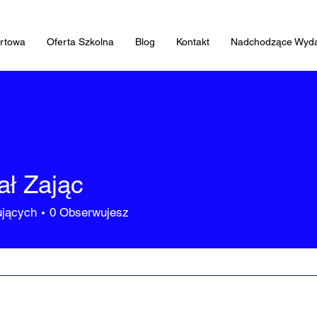
artowa
Oferta Szkolna
Blog
Kontakt
Nadchodzące Wyda
ał Zając
jących
0
Obserwujesz