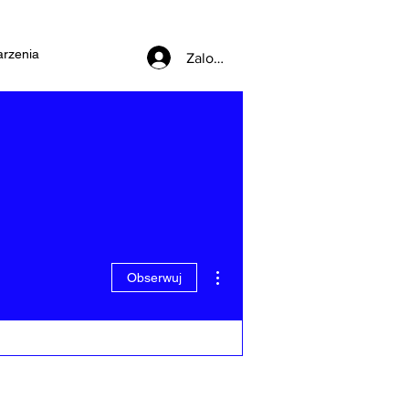
rzenia
Zaloguj się
Więcej działań
Obserwuj