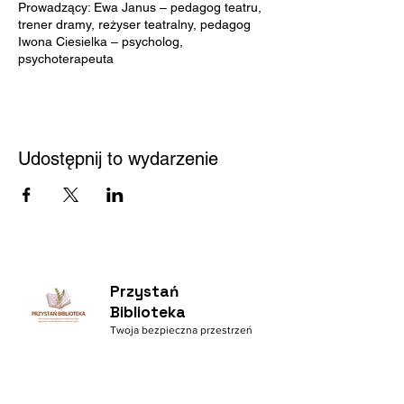
Prowadzący: Ewa Janus – pedagog teatru,
trener dramy, reżyser teatralny, pedagog
Iwona Ciesielka – psycholog,
psychoterapeuta
Udostępnij to wydarzenie
Przystań
Biblioteka
Twoja bezpieczna przestrzeń
Kontakt
Nowy Sącz 33-300
Jagiellońska 61
Pedagogiczna Biblioteka