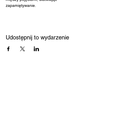
zapamiętywanie.
Udostępnij to wydarzenie
Przystań
Biblioteka
Twoja bezpieczna przestrzeń
Kontakt
Nowy Sącz 33-300
Jagiellońska 61
Pedagogiczna Biblioteka
Wojewódzka w Nowym
Sączu