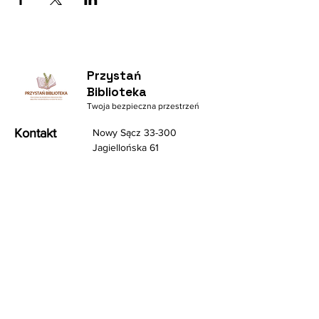
Przystań
Biblioteka
Twoja bezpieczna przestrzeń
Kontakt
Nowy Sącz 33-300
Jagiellońska 61
Pedagogiczna Biblioteka
Wojewódzka w Nowym
Sączu
Centrum Pomocy
biuro@pbwnowysacz.pl
Pomoc Telefoniczna
18 443 70 67