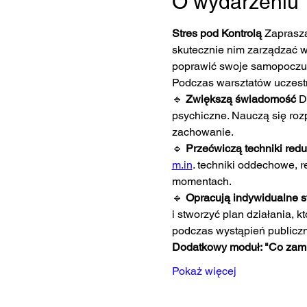
O wydarzeniu
Stres pod Kontrolą 
Zaprasza
skutecznie nim zarządzać w
poprawić swoje samopoczuci
Podczas warsztatów uczest
🔹 
Zwiększą świadomość 
D
psychiczne. Nauczą się rozp
zachowanie.
🔹 
Przećwiczą techniki reduk
m.in
. techniki oddechowe, 
momentach.
🔹 
Opracują indywidualne st
i stworzyć plan działania, 
podczas wystąpień publicz
Dodatkowy moduł: "Co zam
Pokaż więcej