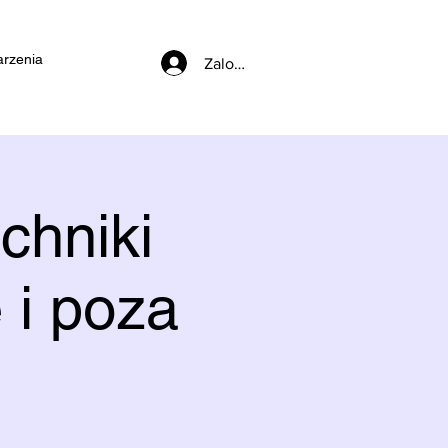
rzenia
Zaloguj się
chniki
 i poza