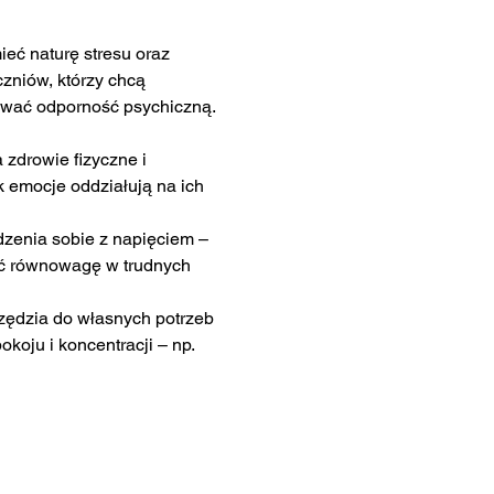
ć naturę stresu oraz 
zniów, którzy chcą 
dować odporność psychiczną.
 zdrowie fizyczne i 
 emocje oddziałują na ich 
zenia sobie z napięciem – 
ać równowagę w trudnych 
ędzia do własnych potrzeb 
koju i koncentracji – np. 