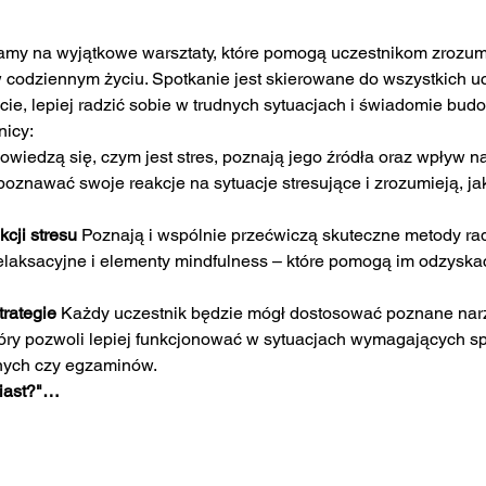
my na wyjątkowe warsztaty, które pomogą uczestnikom zrozumie
 codziennym życiu. Spotkanie jest skierowane do wszystkich uc
e, lepiej radzić sobie w trudnych sytuacjach i świadomie bu
nicy:
owiedzą się, czym jest stres, poznają jego źródła oraz wpływ na
oznawać swoje reakcje na sytuacje stresujące i zrozumieją, jak
cji stresu 
Poznają i wspólnie przećwiczą skuteczne metody rad
relaksacyjne i elementy mindfulness – które pomogą im odzysk
rategie 
Każdy uczestnik będzie mógł dostosować poznane narz
który pozwoli lepiej funkcjonować w sytuacjach wymagających spo
nych czy egzaminów.
iast?"…