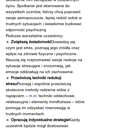
życiu. Spotkanie jest skierowane do 
wszystkich uczniów, którzy chcą poprawić 
swoje samopoczucie, lepiej radzić sobie w 
trudnych sytuacjach i świadomie budować 
odporność psychiczną.
Podczas warsztatów uczestnicy:
🔹 
Zwiększą świadomość
Dowiedzą się, 
czym jest stres, poznają jego źródła oraz 
wpływ na zdrowie fizyczne i psychiczne. 
Nauczą się rozpoznawać swoje reakcje na 
sytuacje stresujące i zrozumieją, jak 
emocje oddziałują na ich zachowanie.
🔹 
Przećwiczą techniki redukcji 
stresu
Poznają i wspólnie przećwiczą 
skuteczne metody radzenia sobie z 
napięciem – 
m.in
. techniki oddechowe, 
relaksacyjne i elementy mindfulness – które 
pomogą im odzyskać równowagę w 
trudnych momentach.
🔹 
Opracują indywidualne strategie
Każdy 
uczestnik będzie mógł dostosować 