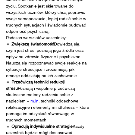
życiu. Spotkanie jest skierowane do 
wszystkich uczniów, którzy chcą poprawić 
swoje samopoczucie, lepiej radzić sobie w 
trudnych sytuacjach i świadomie budować 
odporność psychiczną.
Podczas warsztatów uczestnicy:
🔹 
Zwiększą świadomość
Dowiedzą się, 
czym jest stres, poznają jego źródła oraz 
wpływ na zdrowie fizyczne i psychiczne. 
Nauczą się rozpoznawać swoje reakcje na 
sytuacje stresujące i zrozumieją, jak 
emocje oddziałują na ich zachowanie.
🔹 
Przećwiczą techniki redukcji 
stresu
Poznają i wspólnie przećwiczą 
skuteczne metody radzenia sobie z 
napięciem – 
m.in
. techniki oddechowe, 
relaksacyjne i elementy mindfulness – które 
pomogą im odzyskać równowagę w 
trudnych momentach.
🔹 
Opracują indywidualne strategie
Każdy 
uczestnik będzie mógł dostosować 