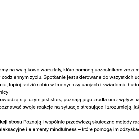
my na wyjątkowe warsztaty, które pomogą uczestnikom zrozumie
 codziennym życiu. Spotkanie jest skierowane do wszystkich uc
e, lepiej radzić sobie w trudnych sytuacjach i świadomie bu
nicy:
owiedzą się, czym jest stres, poznają jego źródła oraz wpływ na
oznawać swoje reakcje na sytuacje stresujące i zrozumieją, jak
cji stresu 
Poznają i wspólnie przećwiczą skuteczne metody rad
relaksacyjne i elementy mindfulness – które pomogą im odzysk