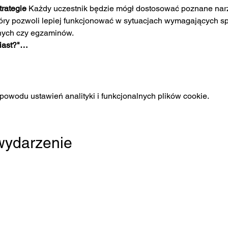
rategie 
Każdy uczestnik będzie mógł dostosować poznane narz
który pozwoli lepiej funkcjonować w sytuacjach wymagających spo
nych czy egzaminów.
iast?"…
owodu ustawień analityki i funkcjonalnych plików cookie.
 wydarzenie