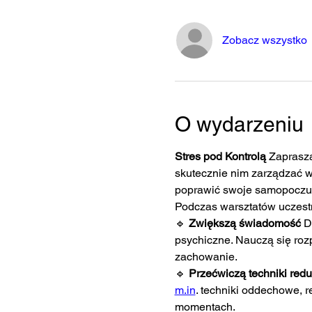
Zobacz wszystko
O wydarzeniu
Stres pod Kontrolą 
Zaprasza
skutecznie nim zarządzać w
poprawić swoje samopoczuci
Podczas warsztatów uczest
🔹 
Zwiększą świadomość 
D
psychiczne. Nauczą się rozp
zachowanie.
🔹 
Przećwiczą techniki reduk
m.in
. techniki oddechowe, 
momentach.