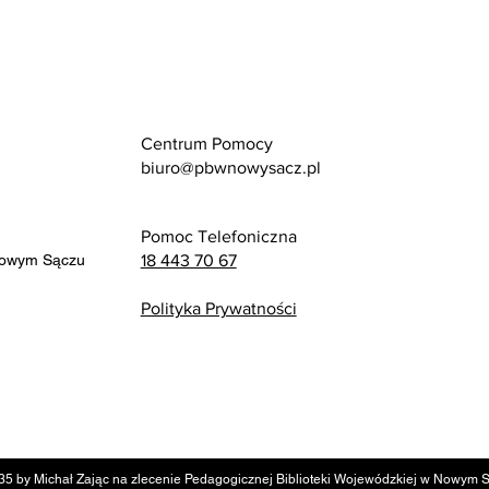
Centrum Pomocy
biuro@pbwnowysacz.pl
Pomoc Telefoniczna
Nowym Sączu
18 443 70 67
Polityka Prywatności
35 by Michał Zając na zlecenie Pedagogicznej Biblioteki Wojewódzkiej w Nowym 