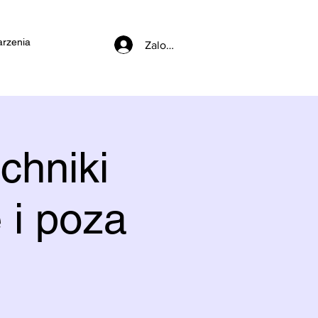
rzenia
Zaloguj się
chniki
 i poza