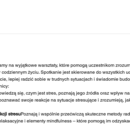
my na wyjątkowe warsztaty, które pomogą uczestnikom zrozumie
 codziennym życiu. Spotkanie jest skierowane do wszystkich uc
e, lepiej radzić sobie w trudnych sytuacjach i świadomie bu
nicy:
wiedzą się, czym jest stres, poznają jego źródła oraz wpływ na 
oznawać swoje reakcje na sytuacje stresujące i zrozumieją, jak
cji stresu
Poznają i wspólnie przećwiczą skuteczne metody rad
relaksacyjne i elementy mindfulness – które pomogą im odzysk