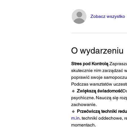
Zobacz wszystko
O wydarzeniu
Stres pod Kontrolą 
Zaprasza
skutecznie nim zarządzać w
poprawić swoje samopoczuci
Podczas warsztatów uczest
🔹 
Zwiększą świadomość
Do
psychiczne. Nauczą się rozp
zachowanie.
🔹 
Przećwiczą techniki reduk
m.in
. techniki oddechowe, 
momentach.