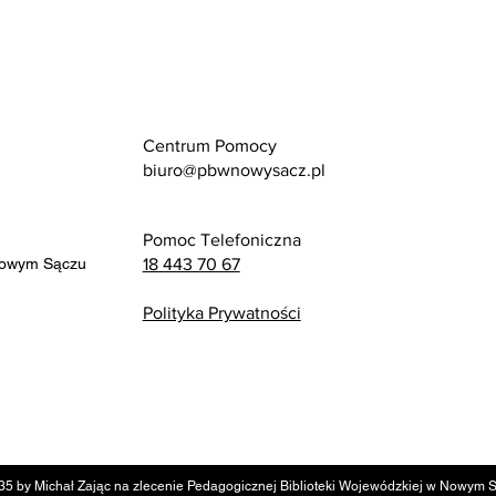
Centrum Pomocy
biuro@pbwnowysacz.pl
Pomoc Telefoniczna
Nowym Sączu
18 443 70 67
Polityka Prywatności
35 by Michał Zając na zlecenie Pedagogicznej Biblioteki Wojewódzkiej w Nowym 