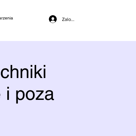
rzenia
Zaloguj się
chniki
 i poza