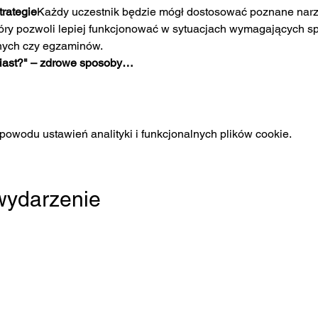
rategie
Każdy uczestnik będzie mógł dostosować poznane narz
który pozwoli lepiej funkcjonować w sytuacjach wymagających spo
nych czy egzaminów.
iast?" – zdrowe sposoby…
owodu ustawień analityki i funkcjonalnych plików cookie.
 wydarzenie