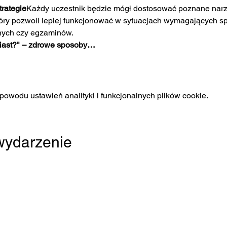
rategie
Każdy uczestnik będzie mógł dostosować poznane narz
który pozwoli lepiej funkcjonować w sytuacjach wymagających spo
nych czy egzaminów.
iast?" – zdrowe sposoby…
owodu ustawień analityki i funkcjonalnych plików cookie.
 wydarzenie