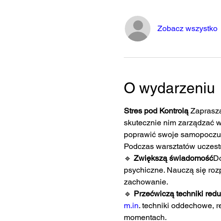
Zobacz wszystko
O wydarzeniu
Stres pod Kontrolą 
Zaprasza
skutecznie nim zarządzać w
poprawić swoje samopoczuci
Podczas warsztatów uczest
🔹 
Zwiększą świadomość
Do
psychiczne. Nauczą się rozp
zachowanie.
🔹 
Przećwiczą techniki reduk
m.in
. techniki oddechowe, 
momentach.