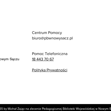
Centrum Pomocy
biuro@pbwnowysacz.pl
Pomoc Telefoniczna
Nowym Sączu
18 443 70 67
Polityka Prywatności
35 by Michał Zając na zlecenie Pedagogicznej Biblioteki Wojewódzkiej w Nowym 