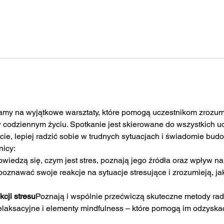
my na wyjątkowe warsztaty, które pomogą uczestnikom zrozumie
 codziennym życiu. Spotkanie jest skierowane do wszystkich uc
e, lepiej radzić sobie w trudnych sytuacjach i świadomie bu
nicy:
wiedzą się, czym jest stres, poznają jego źródła oraz wpływ na 
oznawać swoje reakcje na sytuacje stresujące i zrozumieją, jak
cji stresu
Poznają i wspólnie przećwiczą skuteczne metody rad
relaksacyjne i elementy mindfulness – które pomogą im odzysk