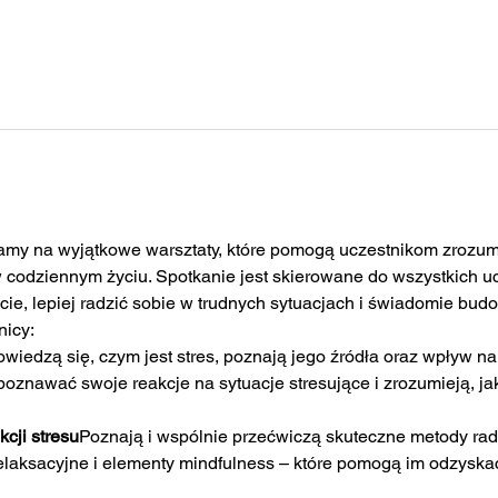
my na wyjątkowe warsztaty, które pomogą uczestnikom zrozumie
 codziennym życiu. Spotkanie jest skierowane do wszystkich uc
e, lepiej radzić sobie w trudnych sytuacjach i świadomie bu
nicy:
wiedzą się, czym jest stres, poznają jego źródła oraz wpływ na 
oznawać swoje reakcje na sytuacje stresujące i zrozumieją, jak
cji stresu
Poznają i wspólnie przećwiczą skuteczne metody rad
relaksacyjne i elementy mindfulness – które pomogą im odzysk