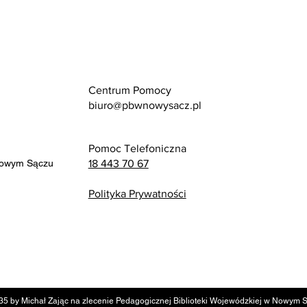
Centrum Pomocy
biuro@pbwnowysacz.pl
Pomoc Telefoniczna
Nowym Sączu
18 443 70 67
Polityka Prywatności
35 by Michał Zając na zlecenie Pedagogicznej Biblioteki Wojewódzkiej w Nowym 