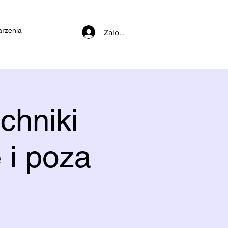
rzenia
Zaloguj się
chniki
 i poza