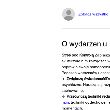
Zobacz wszystko
O wydarzeniu
Stres pod Kontrolą 
Zaprasza
skutecznie nim zarządzać w
poprawić swoje samopoczuci
Podczas warsztatów uczest
🔹 
Zwiększą świadomość
Do
psychiczne. Nauczą się rozp
zachowanie.
🔹 
Przećwiczą techniki reduk
m.in
. techniki oddechowe, 
momentach.