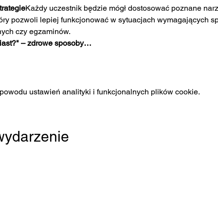
rategie
Każdy uczestnik będzie mógł dostosować poznane narz
który pozwoli lepiej funkcjonować w sytuacjach wymagających spo
nych czy egzaminów.
iast?" – zdrowe sposoby…
owodu ustawień analityki i funkcjonalnych plików cookie.
 wydarzenie