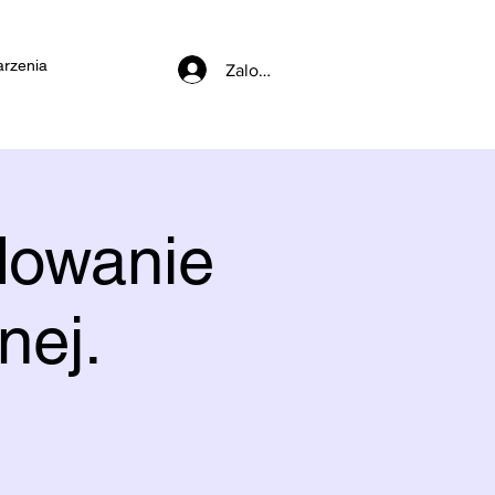
rzenia
Zaloguj się
dowanie
nej.