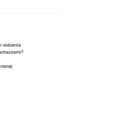
k radzenia
łuchaczami?
znanej