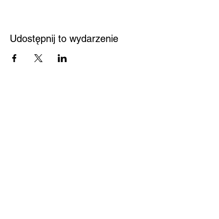
Udostępnij to wydarzenie
Przystań
Biblioteka
Twoja bezpieczna przestrzeń
Kontakt
Nowy Sącz 33-300
Jagiellońska 61
Pedagogiczna Biblioteka
Wojewódzka w Nowym
Sączu
Centrum Pomocy