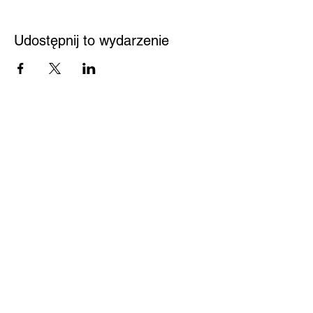
Udostępnij to wydarzenie
Przystań
Biblioteka
Twoja bezpieczna przestrzeń
Kontakt
Nowy Sącz 33-300
Jagiellońska 61
Pedagogiczna Biblioteka
Wojewódzka w Nowym
Sączu
Centrum Pomocy
biuro@pbwnowysacz.pl