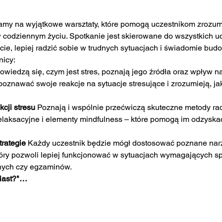
my na wyjątkowe warsztaty, które pomogą uczestnikom zrozumie
 codziennym życiu. Spotkanie jest skierowane do wszystkich uc
e, lepiej radzić sobie w trudnych sytuacjach i świadomie bu
nicy:
owiedzą się, czym jest stres, poznają jego źródła oraz wpływ na
oznawać swoje reakcje na sytuacje stresujące i zrozumieją, jak
cji stresu 
Poznają i wspólnie przećwiczą skuteczne metody rad
relaksacyjne i elementy mindfulness – które pomogą im odzysk
rategie 
Każdy uczestnik będzie mógł dostosować poznane narz
który pozwoli lepiej funkcjonować w sytuacjach wymagających spo
nych czy egzaminów.
iast?"…