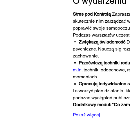
O wydarzeniu
Stres pod Kontrolą 
Zaprasza
skutecznie nim zarządzać w
poprawić swoje samopoczuci
Podczas warsztatów uczest
🔹 
Zwiększą świadomość 
D
psychiczne. Nauczą się rozp
zachowanie.
🔹 
Przećwiczą techniki reduk
m.in
. techniki oddechowe, 
momentach.
🔹 
Opracują indywidualne st
i stworzyć plan działania, 
podczas wystąpień publicz
Dodatkowy moduł: "Co zam
Pokaż więcej