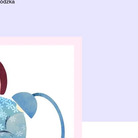
wódzka