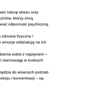
ć naturę stresu oraz 
zniów, którzy chcą 
dować odporność psychiczną.
 zdrowie fizyczne i 
 emocje oddziałują na ich 
zenia sobie z napięciem – 
ać równowagę w trudnych 
ędzia do własnych potrzeb 
koju i koncentracji – np. 