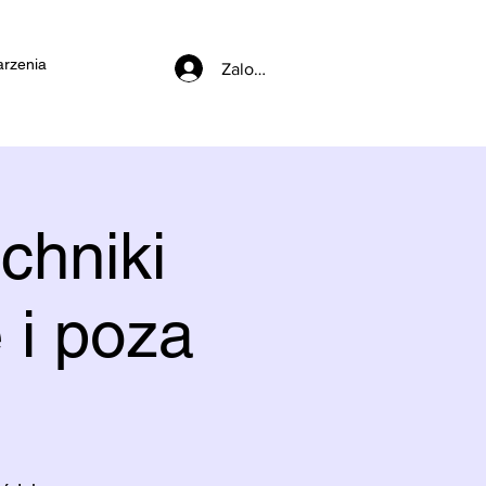
rzenia
Zaloguj się
chniki
 i poza