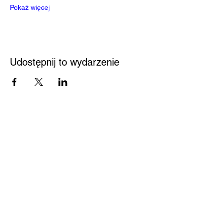
Pokaż więcej
Udostępnij to wydarzenie
Przystań
Biblioteka
Twoja bezpieczna przestrzeń
Kontakt
Nowy Sącz 33-300
Jagiellońska 61
Pedagogiczna Biblioteka
Wojewódzka w Nowym
Sączu