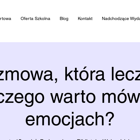
artowa
Oferta Szkolna
Blog
Kontakt
Nadchodzące Wyda
mowa, która lec
czego warto mów
emocjach?