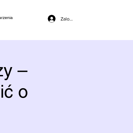
rzenia
Zaloguj się
zy –
ić o