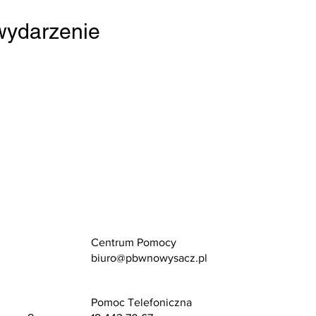
 wydarzenie
Centrum Pomocy
biuro@pbwnowysacz.pl
Pomoc Telefoniczna