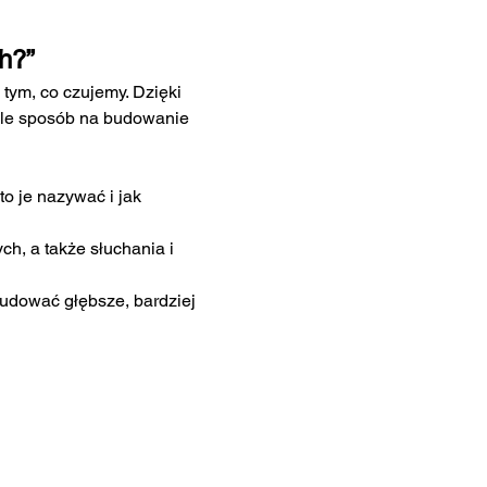
h?”
tym, co czujemy. Dzięki 
ale sposób na budowanie 
o je nazywać i jak 
h, a także słuchania i 
budować głębsze, bardziej 