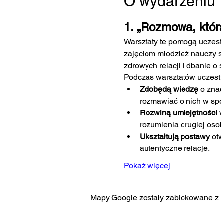
O wydarzeniu
1. „Rozmowa, któr
Warsztaty te pomogą uczest
zajęciom młodzież nauczy s
zdrowych relacji i dbanie 
Podczas warsztatów uczest
Zdobędą wiedzę
 o zna
rozmawiać o nich w sp
Rozwiną umiejętności
 
rozumienia drugiej oso
Ukształtują postawy
 ot
autentyczne relacje.
Pokaż więcej
Mapy Google zostały zablokowane z p