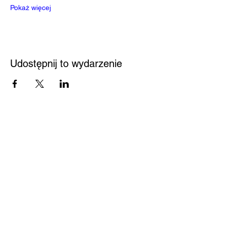
Pokaż więcej
Udostępnij to wydarzenie
Przystań
Biblioteka
Twoja bezpieczna przestrzeń
Kontakt
Nowy Sącz 33-300
Jagiellońska 61
Pedagogiczna Biblioteka
Wojewódzka w Nowym
Sączu