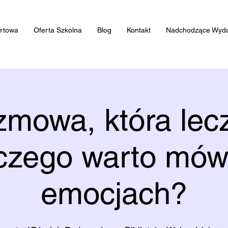
artowa
Oferta Szkolna
Blog
Kontakt
Nadchodzące Wyda
mowa, która lec
czego warto mów
emocjach?