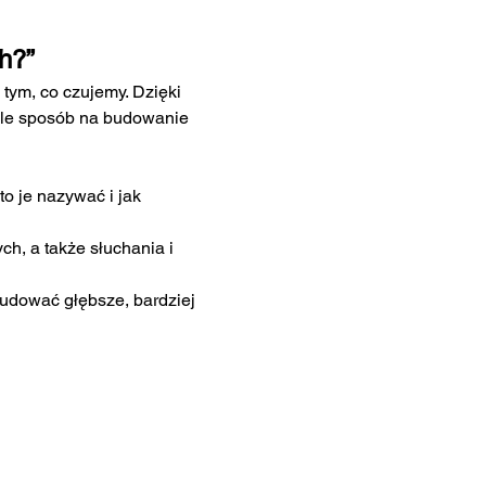
h?”
tym, co czujemy. Dzięki 
ale sposób na budowanie 
o je nazywać i jak 
h, a także słuchania i 
budować głębsze, bardziej 