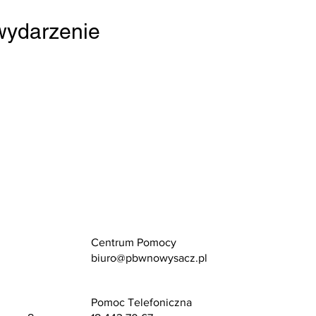
 wydarzenie
Centrum Pomocy
biuro@pbwnowysacz.pl
Pomoc Telefoniczna