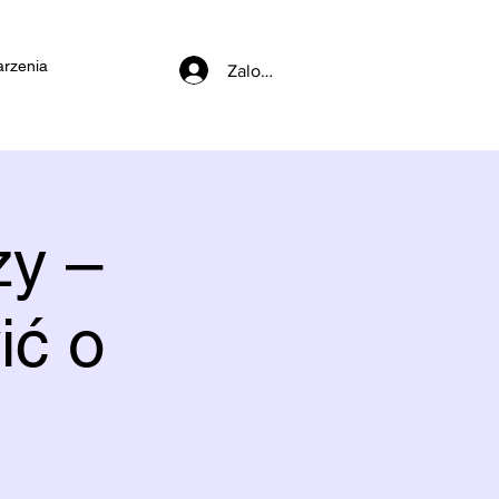
rzenia
Zaloguj się
zy –
ić o