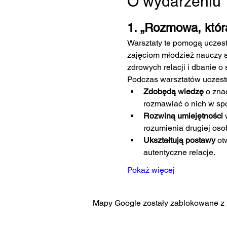
O wydarzeniu
1. „Rozmowa, któr
Warsztaty te pomogą uczest
zajęciom młodzież nauczy s
zdrowych relacji i dbanie 
Podczas warsztatów uczest
Zdobędą wiedzę
 o zna
rozmawiać o nich w sp
Rozwiną umiejętności
 
rozumienia drugiej oso
Ukształtują postawy
 ot
autentyczne relacje.
Pokaż więcej
Mapy Google zostały zablokowane z p