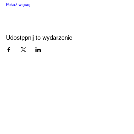
Pokaż więcej
Udostępnij to wydarzenie
Przystań
Biblioteka
Twoja bezpieczna przestrzeń
Kontakt
Nowy Sącz 33-300
Jagiellońska 61
Pedagogiczna Biblioteka
Wojewódzka w Nowym
Sączu