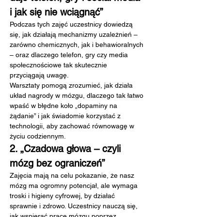
i jak się nie wciągnąć”
Podczas tych zajęć uczestnicy dowiedzą 
się, jak działają mechanizmy uzależnień – 
zarówno chemicznych, jak i behawioralnych 
– oraz dlaczego telefon, gry czy media 
społecznościowe tak skutecznie 
przyciągają uwagę.
Warsztaty pomogą zrozumieć, jak działa 
układ nagrody w mózgu, dlaczego tak łatwo 
wpaść w błędne koło „dopaminy na 
żądanie” i jak świadomie korzystać z 
technologii, aby zachować równowagę w 
życiu codziennym.
2. „Czadowa głowa – czyli 
mózg bez ograniczeń”
Zajęcia mają na celu pokazanie, że nasz 
mózg ma ogromny potencjał, ale wymaga 
troski i higieny cyfrowej, by działać 
sprawnie i zdrowo. Uczestnicy nauczą się, 
jak wspierać pracę mózgu poprzez 