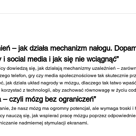
nień – jak działa mechanizm nałogu. Dopam
y i social media i jak się nie wciągnąć”
icy dowiedzą się, jak działają mechanizmy uzależnień – zarówn
zego telefon, gry czy media społecznościowe tak skutecznie pr
, jak działa układ nagrody w mózgu, dlaczego tak łatwo wpaść
e korzystać z technologii, aby zachować równowagę w życiu co
 – czyli mózg bez ograniczeń”
nie, że nasz mózg ma ogromny potencjał, ale wymaga troski i hi
icy nauczą się, jak wspierać pracę mózgu poprzez odpowiednie
aniczanie nadmiernej stymulacji ekranami.