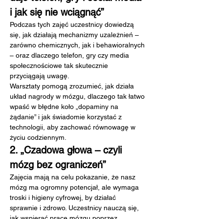
i jak się nie wciągnąć”
Podczas tych zajęć uczestnicy dowiedzą 
się, jak działają mechanizmy uzależnień – 
zarówno chemicznych, jak i behawioralnych 
– oraz dlaczego telefon, gry czy media 
społecznościowe tak skutecznie 
przyciągają uwagę.
Warsztaty pomogą zrozumieć, jak działa 
układ nagrody w mózgu, dlaczego tak łatwo 
wpaść w błędne koło „dopaminy na 
żądanie” i jak świadomie korzystać z 
technologii, aby zachować równowagę w 
życiu codziennym.
2. „Czadowa głowa – czyli 
mózg bez ograniczeń”
Zajęcia mają na celu pokazanie, że nasz 
mózg ma ogromny potencjał, ale wymaga 
troski i higieny cyfrowej, by działać 
sprawnie i zdrowo. Uczestnicy nauczą się, 
jak wspierać pracę mózgu poprzez 