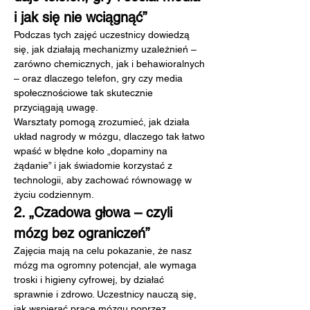
i jak się nie wciągnąć”
Podczas tych zajęć uczestnicy dowiedzą 
się, jak działają mechanizmy uzależnień – 
zarówno chemicznych, jak i behawioralnych 
– oraz dlaczego telefon, gry czy media 
społecznościowe tak skutecznie 
przyciągają uwagę.
Warsztaty pomogą zrozumieć, jak działa 
układ nagrody w mózgu, dlaczego tak łatwo 
wpaść w błędne koło „dopaminy na 
żądanie” i jak świadomie korzystać z 
technologii, aby zachować równowagę w 
życiu codziennym.
2. „Czadowa głowa – czyli 
mózg bez ograniczeń”
Zajęcia mają na celu pokazanie, że nasz 
mózg ma ogromny potencjał, ale wymaga 
troski i higieny cyfrowej, by działać 
sprawnie i zdrowo. Uczestnicy nauczą się, 
jak wspierać pracę mózgu poprzez 