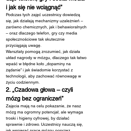
i jak się nie wciągnąć”
Podczas tych zajęć uczestnicy dowiedzą 
się, jak działają mechanizmy uzależnień – 
zarówno chemicznych, jak i behawioralnych 
– oraz dlaczego telefon, gry czy media 
społecznościowe tak skutecznie 
przyciągają uwagę.
Warsztaty pomogą zrozumieć, jak działa 
układ nagrody w mózgu, dlaczego tak łatwo 
wpaść w błędne koło „dopaminy na 
żądanie” i jak świadomie korzystać z 
technologii, aby zachować równowagę w 
życiu codziennym.
2. „Czadowa głowa – czyli 
mózg bez ograniczeń”
Zajęcia mają na celu pokazanie, że nasz 
mózg ma ogromny potencjał, ale wymaga 
troski i higieny cyfrowej, by działać 
sprawnie i zdrowo. Uczestnicy nauczą się, 
jak wspierać pracę mózgu poprzez 