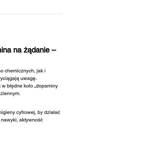
ina na żądanie – 
o chemicznych, jak i 
zyciągają uwagę.
 w błędne koło „dopaminy 
dziennym.
gieny cyfrowej, by działać 
 nawyki, aktywność 