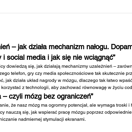
nień – jak działa mechanizm nałogu. Dopam
y i social media i jak się nie wciągnąć”
icy dowiedzą się, jak działają mechanizmy uzależnień – zarówn
zego telefon, gry czy media społecznościowe tak skutecznie pr
, jak działa układ nagrody w mózgu, dlaczego tak łatwo wpaść
e korzystać z technologii, aby zachować równowagę w życiu co
 – czyli mózg bez ograniczeń”
nie, że nasz mózg ma ogromny potencjał, ale wymaga troski i hi
icy nauczą się, jak wspierać pracę mózgu poprzez odpowiednie
aniczanie nadmiernej stymulacji ekranami.