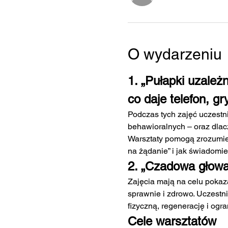
O wydarzeniu
1. „Pułapki uzależ
co daje telefon, gr
Podczas tych zajęć uczestn
behawioralnych – oraz dlac
Warsztaty pomogą zrozumieć
na żądanie” i jak świadomi
2. „Czadowa głowa
Zajęcia mają na celu pokaza
sprawnie i zdrowo. Uczestn
fizyczną, regenerację i ogr
Cele warsztatów