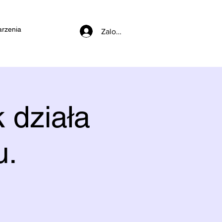
rzenia
Zaloguj się
 działa
u.