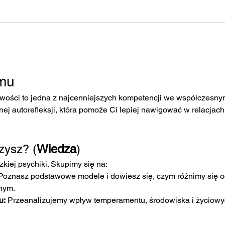
amu
ości to jedna z najcenniejszych kompetencji we współczesnym
znej autorefleksji, która pomoże Ci lepiej nawigować w relacjach
zysz? (
Wiedza
)
kiej psychiki. Skupimy się na:
Poznasz podstawowe modele i dowiesz się, czym różnimy się od
nym.
u:
 Przeanalizujemy wpływ temperamentu, środowiska i życiowyc