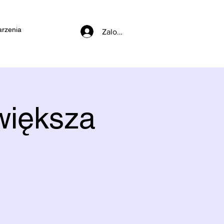
rzenia
Zaloguj się
większa