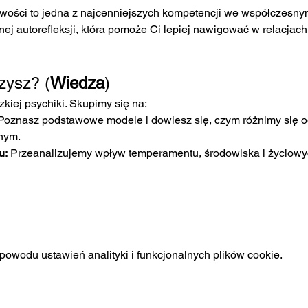
ości to jedna z najcenniejszych kompetencji we współczesnym
znej autorefleksji, która pomoże Ci lepiej nawigować w relacjach
zysz? (
Wiedza
)
kiej psychiki. Skupimy się na:
Poznasz podstawowe modele i dowiesz się, czym różnimy się od
nym.
u:
 Przeanalizujemy wpływ temperamentu, środowiska i życiowyc
owodu ustawień analityki i funkcjonalnych plików cookie.