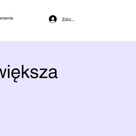
rzenia
Zaloguj się
większa