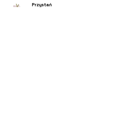
Przystań
Biblioteka
Twoja bezpieczna przestrzeń
Kontakt
Nowy Sącz 33-300
Jagiellońska 61
Pedagogiczna Biblioteka
Wojewódzka w Nowym
Sączu
Centrum Pomocy
biuro@pbwnowysacz.pl
Pomoc Telefoniczna
18 443 70 67
Polityka Prywatności