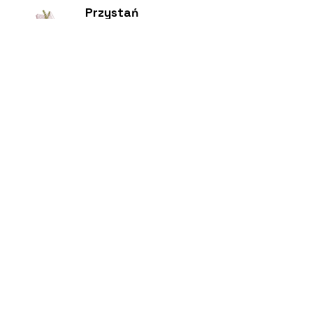
Przystań
Biblioteka
Twoja bezpieczna przestrzeń
Kontakt
Nowy Sącz 33-300
Jagiellońska 61
Pedagogiczna Biblioteka
Wojewódzka w Nowym
Sączu
Centrum Pomocy
biuro@pbwnowysacz.pl
Pomoc Telefoniczna
18 443 70 67
Polityka Prywatności