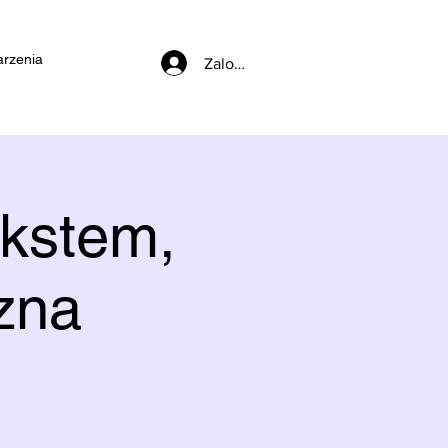
rzenia
Zaloguj się
ekstem,
czna