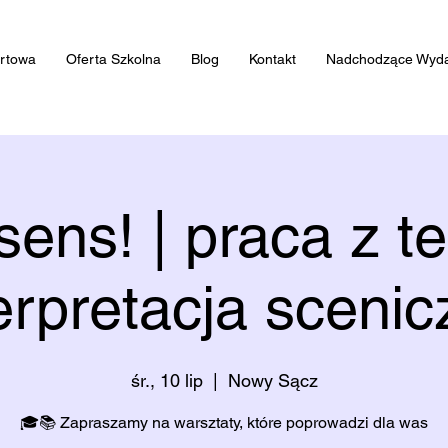
artowa
Oferta Szkolna
Blog
Kontakt
Nadchodzące Wyda
sens! | praca z t
erpretacja sceni
śr., 10 lip
  |  
Nowy Sącz
🎓📚 Zapraszamy na warsztaty, które poprowadzi dla was