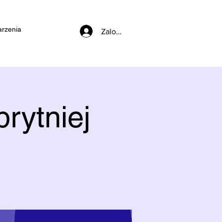
rzenia
Zaloguj się
rytniej