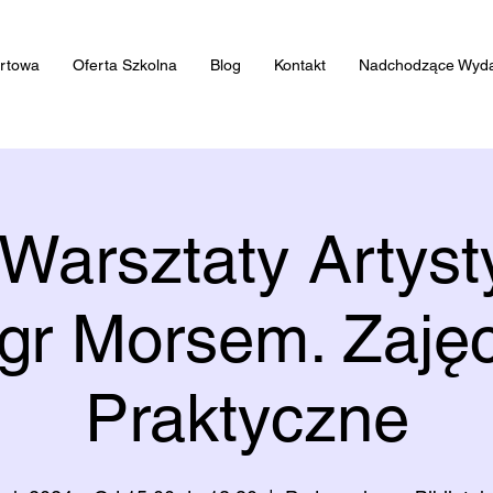
artowa
Oferta Szkolna
Blog
Kontakt
Nadchodzące Wyda
 Warsztaty Artyst
gr Morsem. Zajęc
Praktyczne