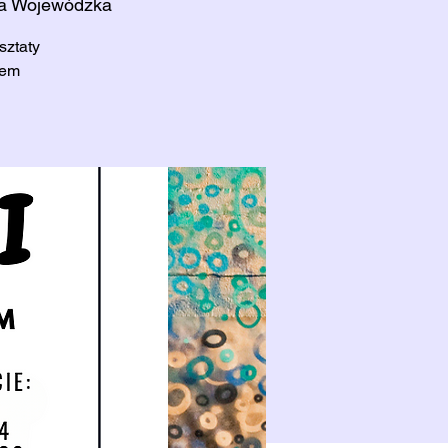
ka Wojewódzka
sztaty
nem