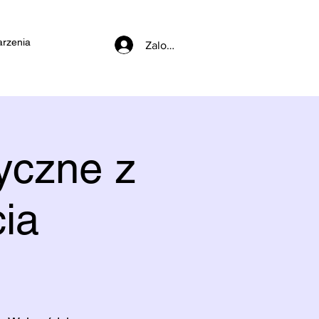
rzenia
Zaloguj się
yczne z
ia