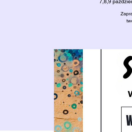
7,8,9 paździe
Zapra
tw