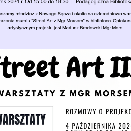
rnk 2024 r. Od 15:00 do 18:30
  |  
Pedagogiczna Bibliote
szamy młodzież z Nowego Sącza i okolic na czterodniowe war
orzenia muralu "Street Art z Mgr Morsem" w bibliotece. Opieku
artystycznym projektu jest Mariusz Brodowski Mgr Mors.