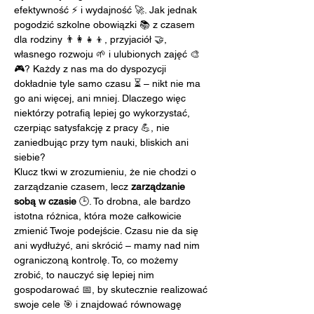
efektywność ⚡ i wydajność 🚀. Jak jednak 
pogodzić szkolne obowiązki 📚 z czasem 
dla rodziny 👨‍👩‍👧‍👦, przyjaciół 🤝, 
własnego rozwoju 🌱 i ulubionych zajęć 🎨
🎮? Każdy z nas ma do dyspozycji 
dokładnie tyle samo czasu ⏳ – nikt nie ma 
go ani więcej, ani mniej. Dlaczego więc 
niektórzy potrafią lepiej go wykorzystać, 
czerpiąc satysfakcję z pracy 💪, nie 
zaniedbując przy tym nauki, bliskich ani 
siebie?
Klucz tkwi w zrozumieniu, że nie chodzi o 
zarządzanie czasem, lecz 
zarządzanie 
sobą w czasie
 🕒. To drobna, ale bardzo 
istotna różnica, która może całkowicie 
zmienić Twoje podejście. Czasu nie da się 
ani wydłużyć, ani skrócić – mamy nad nim 
ograniczoną kontrolę. To, co możemy 
zrobić, to nauczyć się lepiej nim 
gospodarować 📅, by skutecznie realizować 
swoje cele 🎯 i znajdować równowagę 