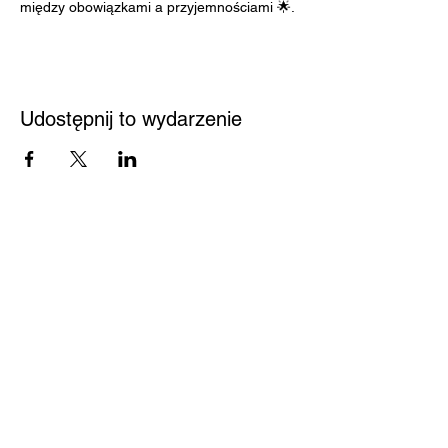
między obowiązkami a przyjemnościami 🌟.
Udostępnij to wydarzenie
Przystań
Biblioteka
Twoja bezpieczna przestrzeń
Kontakt
Nowy Sącz 33-300
Jagiellońska 61
Pedagogiczna Biblioteka
Wojewódzka w Nowym
Sączu