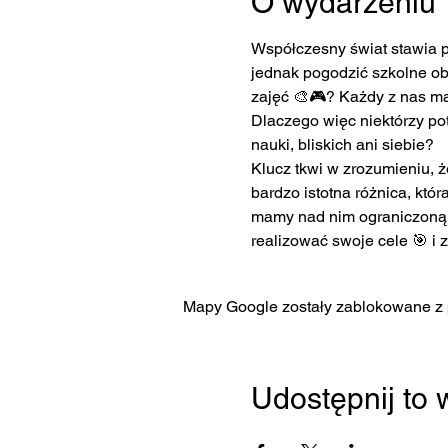
O wydarzeniu
Współczesny świat stawia p
jednak pogodzić szkolne obo
zajęć 🎨🎮? Każdy z nas ma 
Dlaczego więc niektórzy potr
nauki, bliskich ani siebie?
Klucz tkwi w zrozumieniu, ż
bardzo istotna różnica, któ
mamy nad nim ograniczoną k
realizować swoje cele 🎯 
Mapy Google zostały zablokowane z p
Udostępnij to