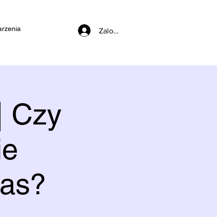
rzenia
Zaloguj się
| Czy
ie
zas?