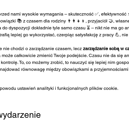
rzed nami wysokie wymagania – skuteczność ✅, efektywność ⚡ 
wiązki 📚 z czasem dla rodziny 👨‍👩‍👧‍👦, przyjaciół 🤝, własn
do dyspozycji dokładnie tyle samo czasu ⏳ – nikt nie ma go ani
afią lepiej go wykorzystać, czerpiąc satysfakcję z pracy 💪, ni
e nie chodzi o zarządzanie czasem, lecz 
zarządzanie sobą w c
ra może całkowicie zmienić Twoje podejście. Czasu nie da się ani
ontrolę. To, co możemy zrobić, to nauczyć się lepiej nim gospo
i znajdować równowagę między obowiązkami a przyjemnościami 
owodu ustawień analityki i funkcjonalnych plików cookie.
 wydarzenie