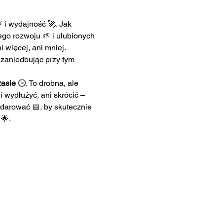
i wydajność 🚀. Jak 
ego rozwoju 🌱 i ulubionych 
 więcej, ani mniej. 
e zaniedbując przy tym 
zasie
 🕒. To drobna, ale 
 wydłużyć, ani skrócić – 
darować 📅, by skutecznie 
🌟.