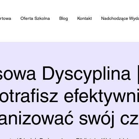
artowa
Oferta Szkolna
Blog
Kontakt
Nadchodzące Wyda
owa Dyscyplina 
otrafisz efektywn
anizować swój c