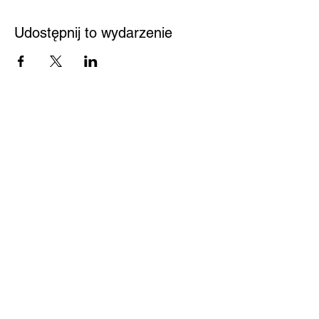
Udostępnij to wydarzenie
Przystań
Biblioteka
Twoja bezpieczna przestrzeń
Kontakt
Nowy Sącz 33-300
Jagiellońska 61
Pedagogiczna Biblioteka
Wojewódzka w Nowym
Sączu
Centrum Pomocy
biuro@pbwnowysacz.pl