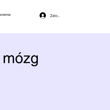
rzenia
Zaloguj się
i mózg