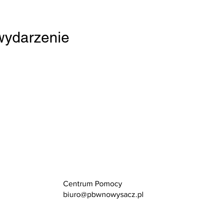
 wydarzenie
Centrum Pomocy
biuro@pbwnowysacz.pl