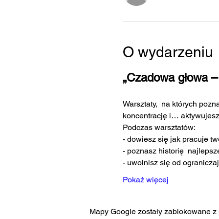
O wydarzeniu
„Czadowa głowa – 
Warsztaty,  na których poz
koncentrację i… aktywujes
Podczas warsztatów:
- dowiesz się jak pracuje tw
- poznasz historię  najleps
- uwolnisz się od ogranicz
Pokaż więcej
Mapy Google zostały zablokowane z p