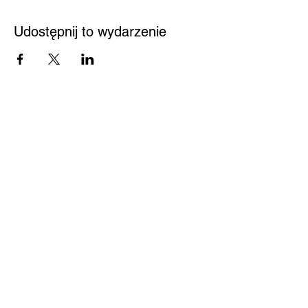
Udostępnij to wydarzenie
Przystań
Biblioteka
Twoja bezpieczna przestrzeń
Kontakt
Nowy Sącz 33-300
Jagiellońska 61
Pedagogiczna Biblioteka
Wojewódzka w Nowym
Sączu
Centrum Pomocy
biuro@pbwnowysacz.pl