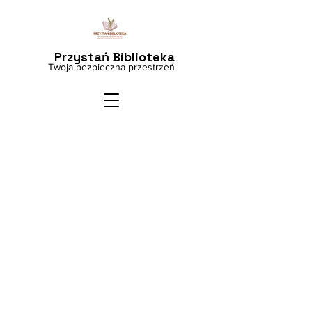
Przystań Biblioteka
Twoja bezpieczna przestrzeń
Odkryj swoją
przestrzeń
do
rozwoju i rozmów
Projekt „Przystań Biblioteka”
realizowany przez Pedagogiczną
Bibliotekę Wojewódzką w Nowym
Sączu
Umów się na konsultacje