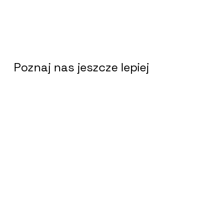
ciekawego słychać !
Sprawdź naszego bloga
Poznaj nas jeszcze lepiej
Nasz budynek
Budynek Pedagogicznej Biblioteki