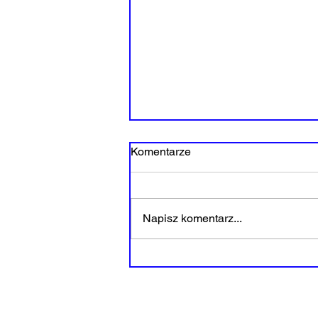
Komentarze
Napisz komentarz...
Kontrola- iluzja
bezpieczeństwa?