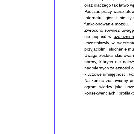
oraz dlaczego tak łatwo w
Podczas pracy warsztatowe
Internetu, gier i nie t
funkcjonowanie mózgu.
Zwrócono również uwagę 
nie popaść w 
uzależnien
uczestniczyły w warszta
przyjaciółmi, słuchanie muz
Uwaga została skierowan
normy, których nie należ
nadmiernych zależności od
kluczowe umiejętności. P
Na koniec zostawiamy pra
ogrom wiedzy jaką uczes
konsekwencjach i profilak