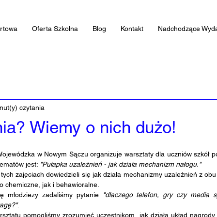
artowa
Oferta Szkolna
Blog
Kontakt
Nadchodzące Wyda
nut(y) czytania
ia? Wiemy o nich dużo!
Wojewódzka w Nowym Sączu organizuje warsztaty dla uczniów szkół 
matów jest: 
"Pułapka uzależnień - jak działa mechanizm nałogu."
tych zajęciach dowiedzieli się jak działa mechanizmy uzależnień z obu 
o chemiczne, jak i behawioralne.
ę młodzieży zadaliśmy pytanie 
"dlaczego telefon, gry czy media s
wagę?"
. 
arsztatu pomogliśmy zrozumieć uczestnikom, jak działa układ nagrody