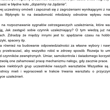
paść w błędne koło 
„dopaminy na żądanie”.
j uczestnicy omówili i zapoznali się z zagrożeniami wynikającymi z na
ylko. Wpłynęło to na świadomość młodzieży odnośnie wpływu nowy
na rozpoznawanie sygnałów ostrzegawczych uzależnienia, które war
ie.
 Jak zastąpić sobie czynnik uzależniający? O tym wiedzą już najl
tach. Zdradzę że między innymi jest to: spędzanie czasu na hobby
yki, spacery itp. 
a również na budowanie odpowiedzialności za własne wybory i nawy
y przekraczać, aby wszystko robić w zdrowy sposób. Rozwija to umi
 czynników zewnętrznych. Umiar, samokontrola i świadomego korzystan
ozwolą one zahamować pracę mechanizmu nałogu, gdy zacznie prace.
ce niektórych grup uczestników naszych warsztatów. Wszystkie są p
tnicy mieli i wypracowali w trakcie trwania warsztatu o przyczyn
tyce uzależnień.