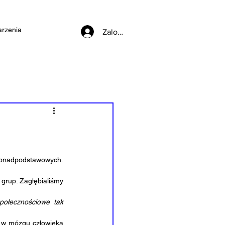
rzenia
Zaloguj się
ponadpodstawowych. 
grup. Zagłębialiśmy 
połecznościowe tak 
 w mózgu człowieka 