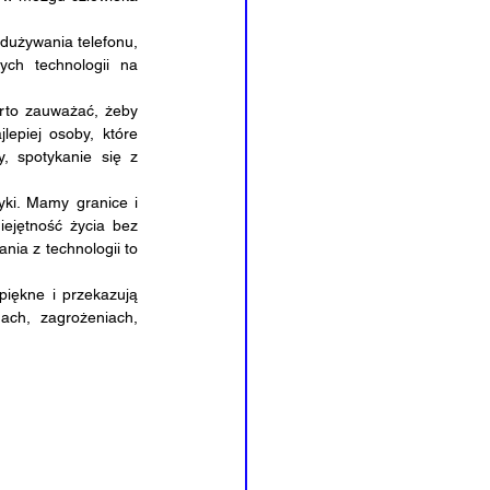
dużywania telefonu, 
ch technologii na 
to zauważać, żeby 
epiej osoby, które 
, spotykanie się z 
ki. Mamy granice i 
ejętność życia bez 
ia z technologii to 
iękne i przekazują 
ach, zagrożeniach, 