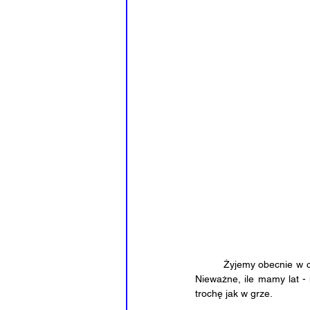
	Żyjemy obecnie w czasach ciągłego stawiania wyzwań zarówno przez nas samych jak i przez społeczeństwo. 
Nieważne, ile mamy lat -
trochę jak w grze. 