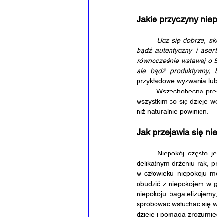
Jakie przyczyny nie
	Ucz się dobrze, skończ szkołę, idź na dobre studia, znajdź pracę, załóż rodzinę zbuduj dom, znajdź pasję, 
bądź autentyczny i asert
równocześnie wstawaj o 5 
ale bądź produktywny, b
przykładowe wyzwania lub 
	Wszechobecna presja i szybkie tempo życia sprawia, że jako ludzie odczuwamy potrzebę, aby "nadążać" za 
wszystkim co się dzieje 
niż naturalnie powinien.
Jak przejawia się ni
	Niepokój często jest niezauważalny dla człowieka na pierwszy rzut oka. Przejawia się on między innymi 
delikatnym drżeniu rąk, p
w człowieku niepokoju m
obudzić z niepokojem w gł
niepokoju bagatelizujemy
spróbować wsłuchać się w 
dzieje i pomaga zrozumieć