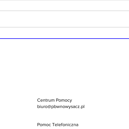
Kontrola- iluzja
Stra
bezpieczeństwa?
pier
Centrum Pomocy
biuro@pbwnowysacz.pl
Pomoc Telefoniczna