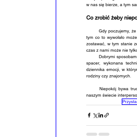
w nas się bierze, a tym s
Co zrobić żeby niep
	Gdy poczujemy, że "coś jest nie tak" pojawia się w nas irytacja, złość, czy czasem u niektórych obawa przed 
tym co to wywołało może 
zostawać, w tym stanie ze
czas z nami może nie tylk
	Dobrymi sposobami na niepokój może być wspominane wcześniej zatrzymanie się i spojrzenie w głąb siebie, 
spacer, wykonana techn
dziennika emocji, w któr
rodziny czy znajomych.
	Niepokój bywa trudny, jednak jest on ważnym systemem informacyjnym, który daje nam znać, że coś w 
naszym świecie interpers
Przysta