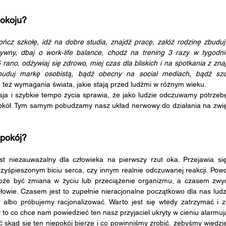
pokoju?
ywny, dbaj o work-life balance, chodź na trening 3 razy w tygodniu,
rano, odżywiaj się zdrowo, miej czas dla bliskich i na spotkania z zn
uduj markę osobistą, bądź obecny na social mediach, bądź szczę
też wymagania świata, jakie stają przed ludźmi w różnym wieku.  
wokół. Tym samym pobudzamy nasz układ nerwowy do działania na zwię
epokój?
rzyśpieszonym biciu serca, czy innym realnie odczuwanej reakcji. Pow
oże być zmiana w życiu lub przeciążenie organizmu, a czasem zwyc
owie. Czasem jest to zupełnie nieracjonalne początkowo dla nas ludzi
, albo próbujemy racjonalizować. Warto jest się wtedy zatrzymać i za
to co chce nam powiedzieć ten nasz przyjaciel ukryty w cieniu alarmują
 skąd się ten niepokój bierze i co powinniśmy zrobić, żebyśmy wiedziel