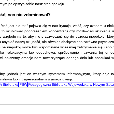
amym polepszyć sobie nasz stan spokoju.
okój nas nie zdominował?
to skutkować pogorszeniem koncentracji czy możliwości skupienia u
 względu na to, aby nie przyzwyczaić się do uczucia niepokoju, któr
o usypiać naszą czujność, ale również obciążać nas zarówno psychicznie 
ika relaksacyjna lub oddechowa, spróbowanie nazwania tej emocj
ymi opiszemy emocje nam towarzyszące danego dnia lub poszukać wsp
onalnym lub intrapersonalnym wymaga uwagi.
ń Biblioteka
PBW
Pedagogiczna Biblioteka Wojewódzka w Nowym Sąc