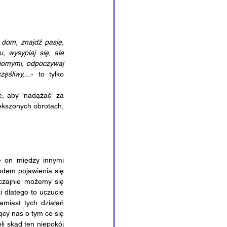
 wysypiaj się, ale 
ajomymi, odpoczywaj 
śliwy,...
- to tylko 
kszonych obrotach, 
odem pojawienia się 
zajnie możemy się 
 dlatego to uczucie 
miast tych działań 
cy nas o tym co się 
i skąd ten niepokój 