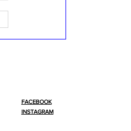
ch - powrót do
wotności.
FACEBOOK
INSTAGRAM